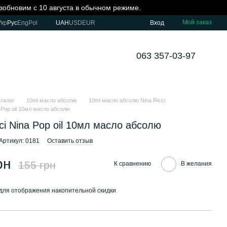
озобновим с 10 августа в обычном режиме.
Мой заказ
Укр
Рус
Eng
Pol
UAH
USD
EUR
Вход
063 357-03-97
аталог
10ml масло абсолю
10ml масло абсолю Nina Ricci
a Pop oil 10мл масло абсолю
cci Nina Pop oil 10мл масло абсолю
Артикул: 0181
Оставить отзыв
рн
155 грн
К сравнению
В желания
для отображения накопительной скидки