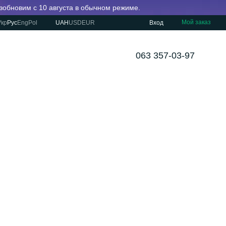
озобновим с 10 августа в обычном режиме.
Мой заказ
Укр
Рус
Eng
Pol
UAH
USD
EUR
Вход
063 357-03-97