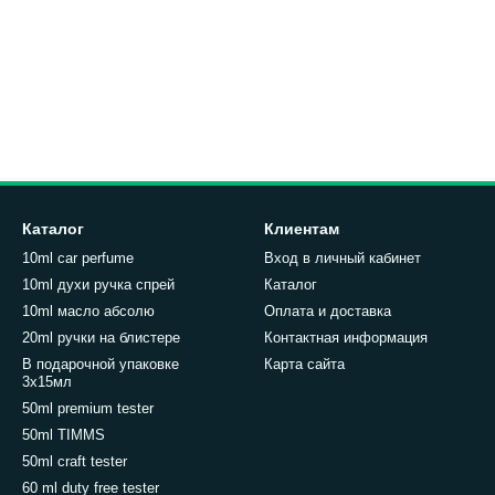
Каталог
Клиентам
10ml car perfume
Вход в личный кабинет
10ml духи ручка спрей
Каталог
10ml масло абсолю
Оплата и доставка
20ml ручки на блистере
Контактная информация
В подарочной упаковке
Карта сайта
3х15мл
50ml premium tester
50ml TIMMS
50ml craft tester
60 ml duty free tester