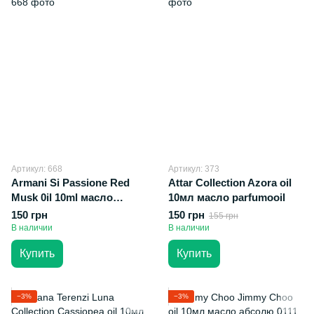
Артикул: 668
Артикул: 373
Armani Si Passione Red
Attar Collection Azora oil
Musk 0il 10ml масло
10мл масло parfumooil
абсолю
150 грн
150 грн
155 грн
В наличии
В наличии
Купить
Купить
−3%
−3%