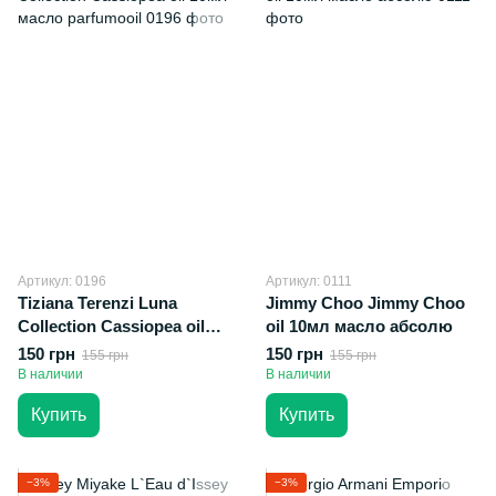
Артикул: 0196
Артикул: 0111
Tiziana Terenzi Luna
Jimmy Choo Jimmy Choo
Collection Cassiopea oil
oil 10мл масло абсолю
10мл масло parfumooil
150 грн
150 грн
155 грн
155 грн
В наличии
В наличии
Купить
Купить
−3%
−3%