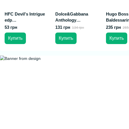
HFC Devil's Intrigue
Dolce&Gabbana
Hugo Boss
edp
Anthology
Baldessari
20ml ручки на блисте
L`Imperatrice 3 edp
edp 50ml 
53 грн
131 грн
235 грн
134 грн
265
ре
60ml brown tester
Купить
Купить
Купить