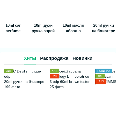
10ml car
10ml духи
10ml масло
20ml ручки
perfume
ручка спрей
абсолю
на блистере
Хиты
Распродажа
Новинки
ХИТ
ХИТ
НОВИНКА
−2%
ХИТ
−11%