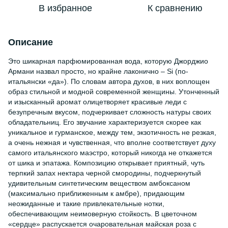
В избранное
К сравнению
Описание
Это шикарная парфюмированная вода, которую Джорджио
Армани назвал просто, но крайне лаконично – Si (по-
итальянски «да»). По словам автора духов, в них воплощен
образ стильной и модной современной женщины. Утонченный
и изысканный аромат олицетворяет красивые леди с
безупречным вкусом, подчеркивает сложность натуры своих
обладательниц. Его звучание характеризуется скорее как
уникальное и гурманское, между тем, экзотичность не резкая,
а очень нежная и чувственная, что вполне соответствует духу
самого итальянского маэстро, который никогда не откажется
от шика и эпатажа. Композицию открывает приятный, чуть
терпкий запах нектара черной смородины, подчеркнутый
удивительным синтетическим веществом амбоксаном
(максимально приближенным к амбре), придающим
неожиданные и такие привлекательные нотки,
обеспечивающим неимоверную стойкость. В цветочном
«сердце» распускается очаровательная майская роза с