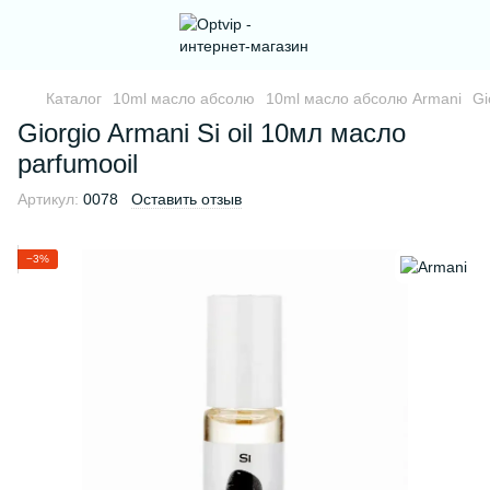
Каталог
10ml масло абсолю
10ml масло абсолю Armani
Gi
Giorgio Armani Si oil 10мл масло
parfumooil
Артикул:
0078
Оставить отзыв
−3%