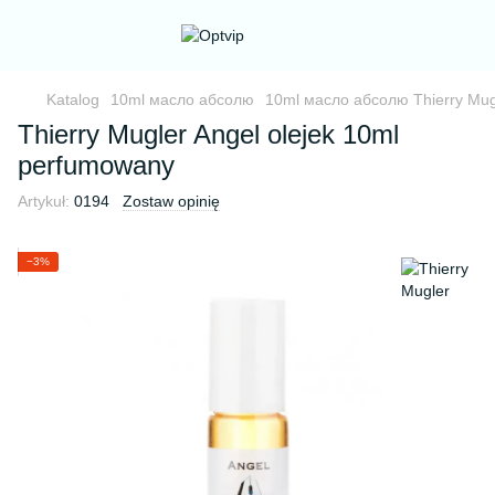
Katalog
10ml масло абсолю
10ml масло абсолю Thierry Mug
Thierry Mugler Angel olejek 10ml
perfumowany
Artykuł:
0194
Zostaw opinię
−3%