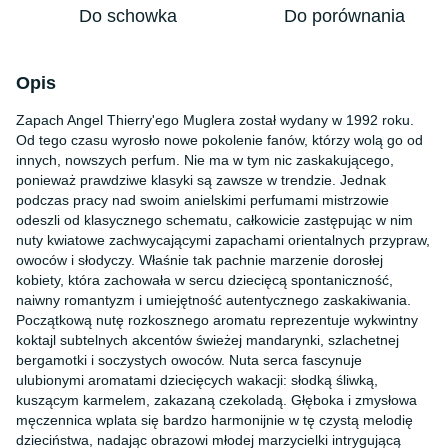
Do schowka
Do porównania
Opis
Zapach Angel Thierry'ego Muglera został wydany w 1992 roku.
Od tego czasu wyrosło nowe pokolenie fanów, którzy wolą go od
innych, nowszych perfum. Nie ma w tym nic zaskakującego,
ponieważ prawdziwe klasyki są zawsze w trendzie. Jednak
podczas pracy nad swoim anielskimi perfumami mistrzowie
odeszli od klasycznego schematu, całkowicie zastępując w nim
nuty kwiatowe zachwycającymi zapachami orientalnych przypraw,
owoców i słodyczy. Właśnie tak pachnie marzenie dorosłej
kobiety, która zachowała w sercu dziecięcą spontaniczność,
naiwny romantyzm i umiejętność autentycznego zaskakiwania.
Początkową nutę rozkosznego aromatu reprezentuje wykwintny
koktajl subtelnych akcentów świeżej mandarynki, szlachetnej
bergamotki i soczystych owoców. Nuta serca fascynuje
ulubionymi aromatami dziecięcych wakacji: słodką śliwką,
kuszącym karmelem, zakazaną czekoladą. Głęboka i zmysłowa
męczennica wplata się bardzo harmonijnie w tę czystą melodię
dzieciństwa, nadając obrazowi młodej marzycielki intrygującą