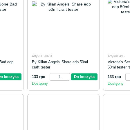
Artykuł: 20681
Artykuł: 495
 Bad edp
By Kilian Angels' Share edp 50ml
Victoria's S
craft tester
50ml tester r
rzemieślnicz
Do koszyka
133 грн
Do koszyka
133 грн
Dostępny
Dostępny