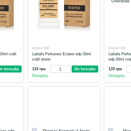
Artykuł: 688
Artykuł: 700
0ml craft
Lattafa Perfumes Eclaire edp 50ml
Lattafa Per
craft tester
edp 50ml craf
Do koszyka
133 грн
Do koszyka
133 грн
Dostępny
Dostępny