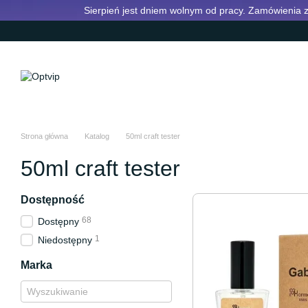
Przejdź do głównej treści
Sierpień jest dniem wolnym od pracy. Zamówienia z
Strona główna
Katalog
50ml craft tester
50ml craft tester
Dostępność
68
Dostępny
1
Niedostępny
Marka