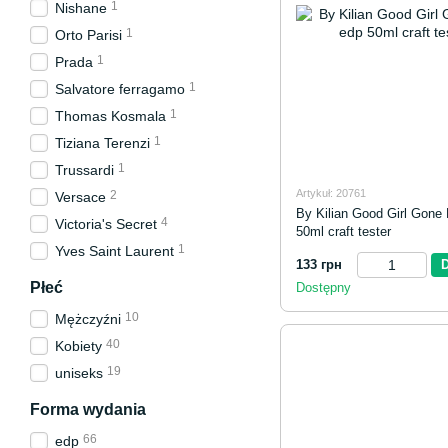
1
Nishane
1
Orto Parisi
1
Prada
1
Salvatore ferragamo
1
Thomas Kosmala
1
Tiziana Terenzi
1
Trussardi
Artykuł: 20761
2
Versace
By Kilian Good Girl Gone
4
Victoria's Secret
50ml craft tester
1
Yves Saint Laurent
133 грн
Płeć
Dostępny
10
Mężczyźni
40
Kobiety
19
uniseks
Forma wydania
66
edp