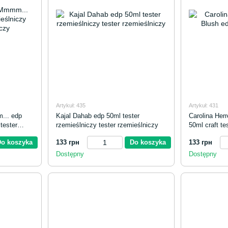
Artykuł: 435
Artykuł: 431
... edp
Kajal Dahab edp 50ml tester
Carolina Her
tester
rzemieślniczy tester rzemieślniczy
50ml craft te
Do koszyka
133 грн
Do koszyka
133 грн
Dostępny
Dostępny