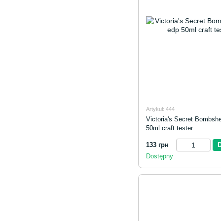
Artykuł: 444
Victoria's Secret Bombshel
50ml craft tester
133 грн
Dostępny