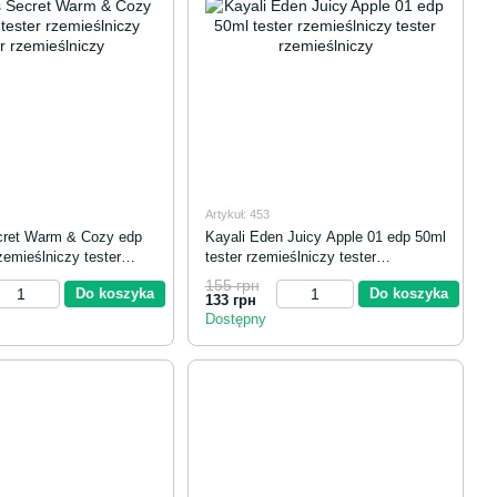
Artykuł: 453
ecret Warm & Cozy edp
Kayali Eden Juicy Apple 01 edp 50ml
zemieślniczy tester
tester rzemieślniczy tester
y
rzemieślniczy
155 грн
Do koszyka
Do koszyka
133 грн
Dostępny