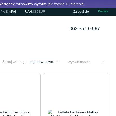
Następnie wznowimy wysyłkę jak zwykle 10 sierpnia.
Koszyk
р
Рус
Eng
Pol
UAH
USD
EUR
Zaloguj się
063 357-03-97
Sortuj według:
najpierw nowe
Wyświetlanie: