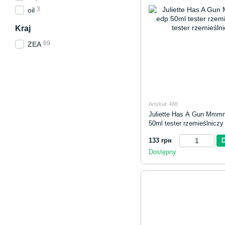
3
oil
Kraj
69
ZEA
Artykuł: 488
Juliette Has A Gun Mmmm
50ml tester rzemieślniczy 
rzemieślniczy
133 грн
Dostępny