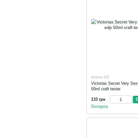
Artykuł: 213
Victorias Secret Very Se
50ml craft tester
133 грн
Dostępny