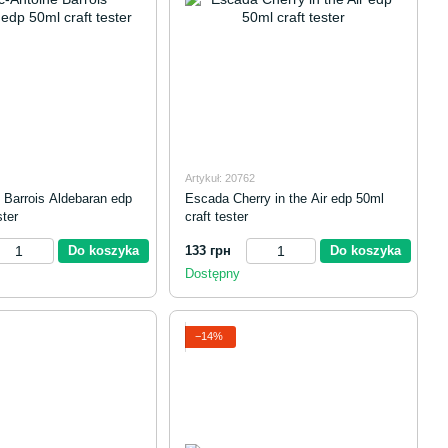
Artykuł: 20762
 Barrois Aldebaran edp
Escada Cherry in the Air edp 50ml
ster
craft tester
Do koszyka
133 грн
Do koszyka
Dostępny
−14%