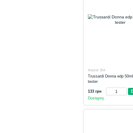
Artykuł: 354
Trussardi Donna edp 50ml 
tester
133 грн
Dostępny