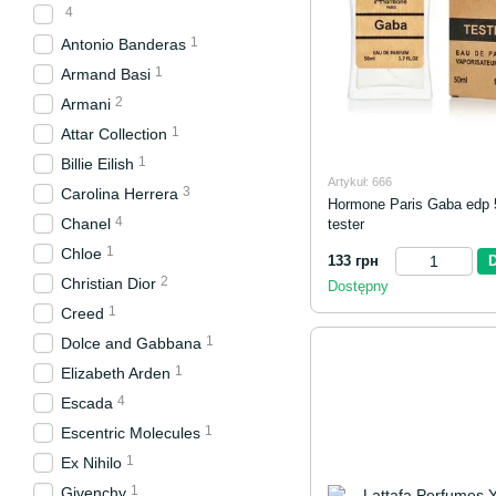
4
1
Antonio Banderas
1
Armand Basi
2
Armani
1
Attar Collection
1
Billie Eilish
Artykuł: 666
3
Carolina Herrera
Hormone Paris Gaba edp 5
4
Chanel
tester
1
Chloe
133 грн
2
Christian Dior
Dostępny
1
Creed
1
Dolce and Gabbana
1
Elizabeth Arden
4
Escada
1
Escentric Molecules
1
Ex Nihilo
1
Givenchy