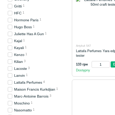
1
Gritti
1
HFC
1
Hormone Paris
1
Hugo Boss
1
Juliette Has A Gun
1
Kajal
Artykuł: 547
1
Kayali
Lattafa Perfumes Yara edp
1
Kenzo
tester
3
Kilian
133 грн
3
Lacoste
Dostępny
1
Lanvin
4
Lattafa Perfumes
1
Maison Francis Kurkdjian
3
Marc-Antoine Barrois
1
Moschino
1
Nasomatto