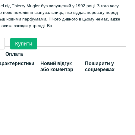
l від Thierry Mugler був випущений у 1992 році. З того часу
о нове покоління шанувальниць, яке віддає перевагу перед
льш новими парфумами. Нічого дивного в цьому немає, адже
ласика завжди у тренді. Вп
Купити
Оплата
арактеристики
Новий відгук
Поширити у
або коментар
соцмережах