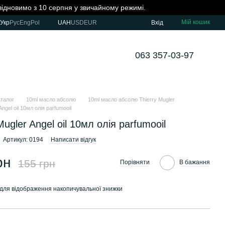
 відновимо з 10 серпня у звичайному режимі.
Мій кошик
Укр
Рус
Eng
Pol
UAH
USD
EUR
Вхід
063 357-03-97
аталог
10ml масло абсолю
10ml масло абсолю Thierry Mugler
Angel oil 10мл олія parfumooil
Mugler Angel oil 10мл олія parfumooil
Артикул: 0194
Написати відгук
рн
155 грн
Порівняти
В бажання
для відображення накопичувальної знижки