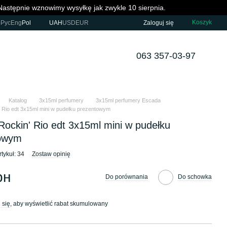
Następnie wznowimy wysyłkę jak zwykle 10 sierpnia.
Koszyk
р
Рус
Eng
Pol
UAH
USD
EUR
Zaloguj się
063 357-03-97
Katalog
3x15ml perfumery
3x15ml perfumery Escada
 Rio edt 3x15ml mini w pudełku prezentowym
ockin' Rio edt 3x15ml mini w pudełku
towym
rtykuł: 34
Zostaw opinię
рн
Do porównania
Do schowka
 się
, aby wyświetlić rabat skumulowany