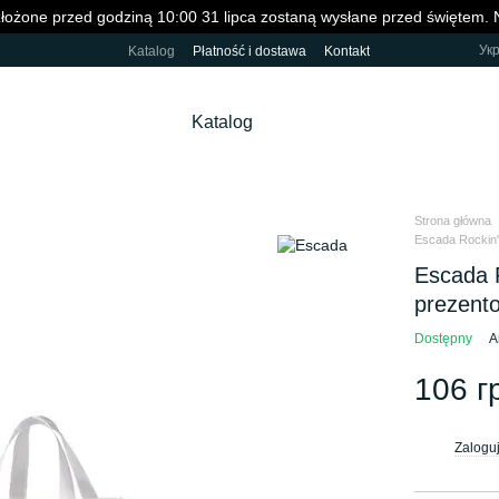
łożone przed godziną 10:00 31 lipca zostaną wysłane przed świętem. 
Ук
Katalog
Płatność i dostawa
Kontakt
Katalog
Strona główna
Escada Rockin'
Escada R
prezen
Dostępny
A
106 г
Zaloguj
%