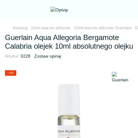
Katalog
10ml масло абсолю
10ml масло абсолю Guerlain
G
Guerlain Aqua Allegoria Bergamote
Calabria olejek 10ml absolutnego olejku
Artykuł:
0228
Zostaw opinię
−3%