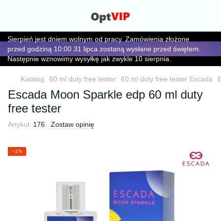
Sierpień jest dniem wolnym od pracy. Zamówienia złożone
przed godziną 10:00 31 lipca zostaną wysłane przed świętem.
Następnie wznowimy wysyłkę jak zwykle 10 sierpnia.
Katalog
60 ml duty free tester
60 ml duty free tester Escada
E
Escada Moon Sparkle edp 60 ml duty
free tester
Artykuł:
176
Zostaw opinię
−1%