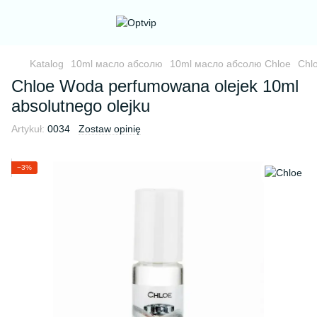
Katalog
10ml масло абсолю
10ml масло абсолю Chloe
Chl
Chloe Woda perfumowana olejek 10ml
absolutnego olejku
Artykuł:
0034
Zostaw opinię
−3%