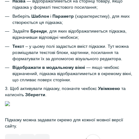
Назва
— відображатиметься на сторінці товару, якщо
підказка у форматі текстового посилання;
Виберіть
Шаблон
і
Параметр
(характеристику), для яких
створюється ця підказка;
Задайте
Бренди
, для яких відображатиметься підказка,
відзначивши відповідні чекбокси;
Текст
– у цьому полі задається вміст підказки. Тут можна
розміщувати текстові блоки, картинки, посилання та
форматувати їх за допомогою візуального редактора.
Відображати в модальному вікні
— якщо чекбокс
відзначений, підказка відображатиметься в окремому вікні,
що спливає поверх сторінки.
3. Щоб активувати підказку, позначте чекбокс
Увімкнено
та
натисніть
Зберегти
.
Підказку можна задавати окремо для кожної мовної версії
сайту.