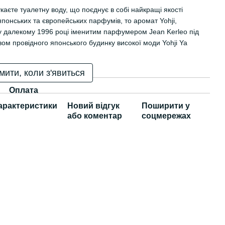
каєте туалетну воду, що поєднує в собі найкращі якості
японських та європейських парфумів, то аромат Yohji,
у далекому 1996 році іменитим парфумером Jean Kerleo під
вом провідного японського будинку високої моди Yohji Ya
мити, коли з'явиться
Оплата
арактеристики
Новий відгук
Поширити у
або коментар
соцмережах