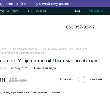
 відновимо з 10 серпня у звичайному режимі.
Мій кошик
Укр
Рус
Eng
Pol
UAH
USD
EUR
Вхід
063 357-03-97
аталог
10ml масло абсолю
10ml масло абсолю Yohji Yamamoto
 Yohji femme oil 10мл масло абсолю
amamoto Yohji femme oil 10мл масло абсолю
ності
Артикул: 0216
Написати відгук
рн
155 грн
Порівняти
В бажання
для відображення накопичувальної знижки