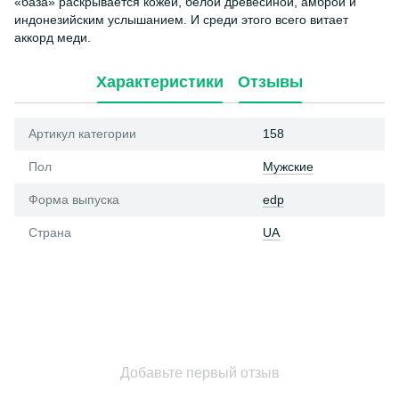
«база» раскрывается кожей, белой древесиной, амброй и
индонезийским услышанием. И среди этого всего витает
аккорд меди.
Характеристики
Отзывы
Артикул категории
158
Пол
Мужские
Форма выпуска
edp
Страна
UA
Добавьте первый отзыв