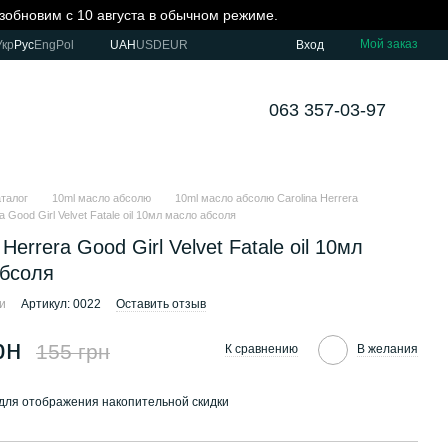
озобновим с 10 августа в обычном режиме.
Мой заказ
Укр
Рус
Eng
Pol
UAH
USD
EUR
Вход
063 357-03-97
аталог
10ml масло абсолю
10ml масло абсолю Carolina Herrera
a Good Girl Velvet Fatale oil 10мл масло абсоля
 Herrera Good Girl Velvet Fatale oil 10мл
абсоля
ии
Артикул: 0022
Оставить отзыв
рн
155 грн
К сравнению
В желания
для отображения накопительной скидки