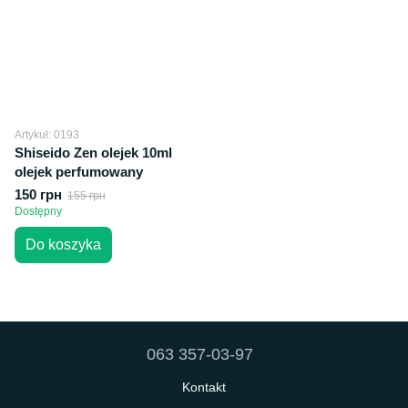
Artykuł: 0193
Shiseido Zen olejek 10ml
olejek perfumowany
150 грн
155 грн
Dostępny
Do koszyka
063 357-03-97
Kontakt