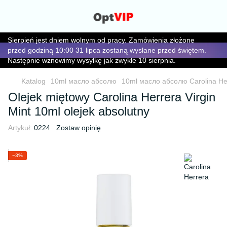
Sierpień jest dniem wolnym od pracy. Zamówienia złożone
przed godziną 10:00 31 lipca zostaną wysłane przed świętem.
Następnie wznowimy wysyłkę jak zwykle 10 sierpnia.
Katalog
10ml масло абсолю
10ml масло абсолю Carolina He
Olejek miętowy Carolina Herrera Virgin
Mint 10ml olejek absolutny
Artykuł:
0224
Zostaw opinię
−3%