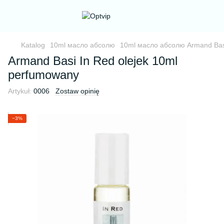
Katalog
10ml масло абсолю
10ml масло абсолю Armand Bas
Armand Basi In Red olejek 10ml
perfumowany
Artykuł:
0006
Zostaw opinię
−3%