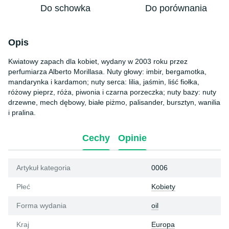
Do schowka
Do porównania
Opis
Kwiatowy zapach dla kobiet, wydany w 2003 roku przez
perfumiarza Alberto Morillasa. Nuty głowy: imbir, bergamotka,
mandarynka i kardamon; nuty serca: lilia, jaśmin, liść fiołka,
różowy pieprz, róża, piwonia i czarna porzeczka; nuty bazy: nuty
drzewne, mech dębowy, białe piżmo, palisander, bursztyn, wanilia
i pralina.
Cechy
Opinie
Artykuł kategoria
0006
Płeć
Kobiety
Forma wydania
oil
Kraj
Europa