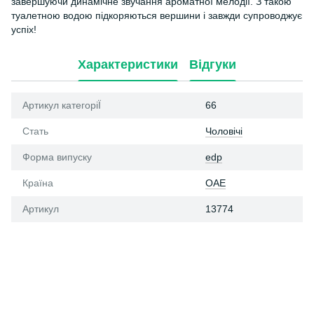
завершуючи динамічне звучання ароматної мелодії. З такою
туалетною водою підкоряються вершини і завжди супроводжує
успіх!
Характеристики
Відгуки
Артикул категоріЇ
66
Стать
Чоловічі
Форма випуску
edp
Країна
ОАЕ
Артикул
13774