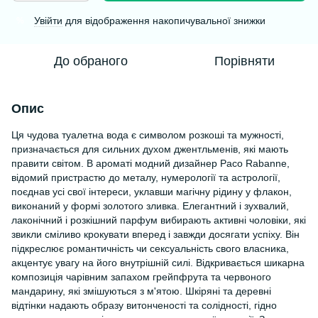
Увійти
для відображення накопичувальної знижки
%
До обраного
Порівняти
Опис
Ця чудова туалетна вода є символом розкоші та мужності,
призначається для сильних духом джентльменів, які мають
правити світом. В ароматі модний дизайнер Paco Rabanne,
відомий пристрастю до металу, нумерології та астрології,
поєднав усі свої інтереси, уклавши магічну рідину у флакон,
виконаний у формі золотого зливка. Елегантний і зухвалий,
лаконічний і розкішний парфум вибирають активні чоловіки, які
звикли сміливо крокувати вперед і завжди досягати успіху. Він
підкреслює романтичність чи сексуальність свого власника,
акцентує увагу на його внутрішній силі. Відкривається шикарна
композиція чарівним запахом грейпфрута та червоного
мандарину, які змішуються з м'ятою. Шкіряні та деревні
відтінки надають образу витонченості та солідності, гідно