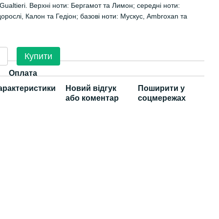
Gualtieri. Верхні ноти: Бергамот та Лимон; середні ноти:
орослі, Калон та Гедіон; базові ноти: Мускус, Ambroxan та
Купити
Оплата
арактеристики
Новий відгук
Поширити у
або коментар
соцмережах