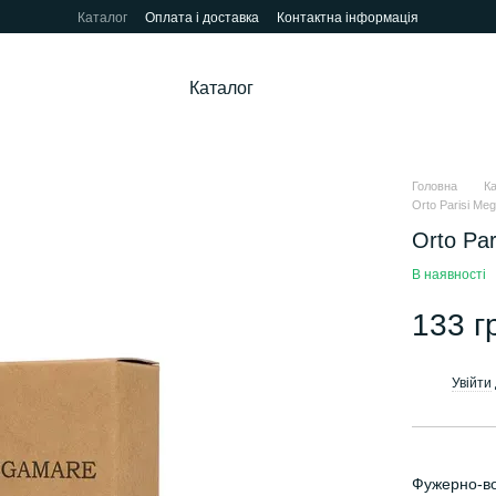
Каталог
Оплата і доставка
Контактна інформація
Каталог
Головна
К
Orto Parisi Meg
Orto Par
В наявності
133 г
Увійти
%
Фужерно-во