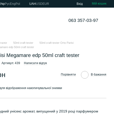
Мій кошик
Укр
Рус
Eng
Pol
UAH
USD
EUR
Вхід
063 357-03-97
аталог
50ml craft tester
50ml craft tester Orto Parisi
amare edp 50ml craft tester
isi Megamare edp 50ml craft tester
Артикул: 439
Написати відгук
рн
Порівняти
В бажання
для відображення накопичувальної знижки
дний унісекс аромат, випущений у 2019 році парфумером