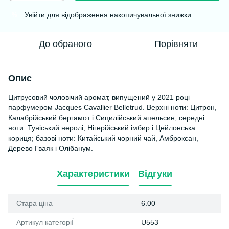
Увійти
для відображення накопичувальної знижки
%
До обраного
Порівняти
Опис
Цитрусовий чоловічий аромат, випущений у 2021 році
парфумером Jacques Cavallier Belletrud. Верхні ноти: Цитрон,
Калабрійський бергамот і Сицилійський апельсин; середні
ноти: Туніський неролі, Нігерійський імбир і Цейлонська
кориця; базові ноти: Китайський чорний чай, Амброксан,
Дерево Гваяк і Олібанум.
Характеристики
Відгуки
Стара ціна
6.00
Артикул категоріЇ
U553