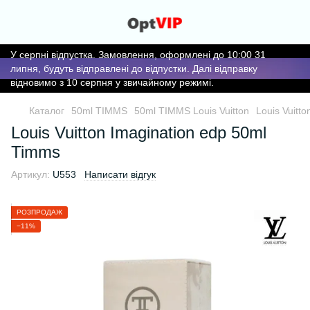
У серпні відпустка. Замовлення, оформлені до 10:00 31
липня, будуть відправлені до відпустки. Далі відправку
відновимо з 10 серпня у звичайному режимі.
Каталог
50ml TIMMS
50ml TIMMS Louis Vuitton
Louis Vuitt
Louis Vuitton Imagination edp 50ml
Timms
Артикул:
U553
Написати відгук
РОЗПРОДАЖ
−11%