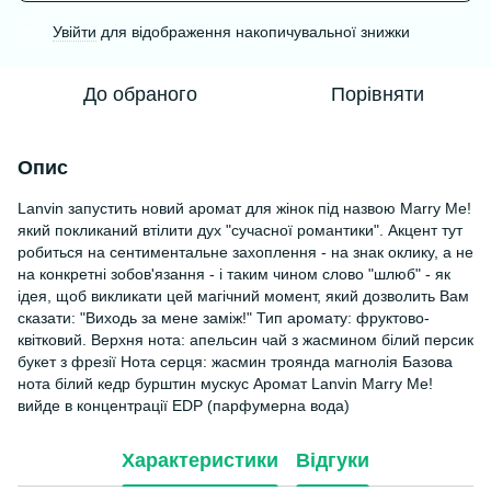
Увійти
для відображення накопичувальної знижки
%
До обраного
Порівняти
Опис
Lanvin запустить новий аромат для жінок під назвою Marry Me!
який покликаний втілити дух "сучасної романтики". Акцент тут
робиться на сентиментальне захоплення - на знак оклику, а не
на конкретні зобов'язання - і таким чином слово "шлюб" - як
ідея, щоб викликати цей магічний момент, який дозволить Вам
сказати: "Виходь за мене заміж!" Тип аромату: фруктово-
квітковий. Верхня нота: апельсин чай з жасмином білий персик
букет з фрезії Нота серця: жасмин троянда магнолія Базова
нота білий кедр бурштин мускус Аромат Lanvin Marry Me!
вийде в концентрації EDP (парфумерна вода)
Характеристики
Відгуки