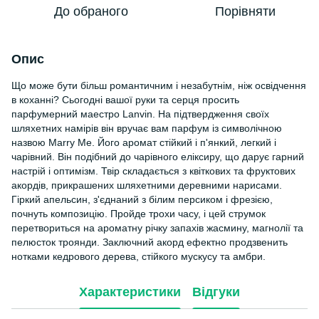
До обраного
Порівняти
Опис
Що може бути більш романтичним і незабутнім, ніж освідчення
в коханні? Сьогодні вашої руки та серця просить
парфумерний маестро Lanvin. На підтвердження своїх
шляхетних намірів він вручає вам парфум із символічною
назвою Marry Me. Його аромат стійкий і п'янкий, легкий і
чарівний. Він подібний до чарівного еліксиру, що дарує гарний
настрій і оптимізм. Твір складається з квіткових та фруктових
акордів, прикрашених шляхетними деревними нарисами.
Гіркий апельсин, з'єднаний з білим персиком і фрезією,
почнуть композицію. Пройде трохи часу, і цей струмок
перетвориться на ароматну річку запахів жасмину, магнолії та
пелюсток троянди. Заключний акорд ефектно продзвенить
нотками кедрового дерева, стійкого мускусу та амбри.
Характеристики
Відгуки