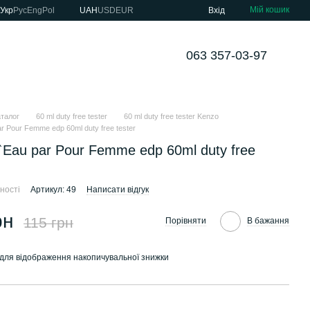
Мій кошик
Укр
Рус
Eng
Pol
UAH
USD
EUR
Вхід
063 357-03-97
аталог
60 ml duty free tester
60 ml duty free tester Kenzo
r Pour Femme edp 60ml duty free tester
`Eau par Pour Femme edp 60ml duty free
ності
Артикул: 49
Написати відгук
рн
115 грн
Порівняти
В бажання
для відображення накопичувальної знижки