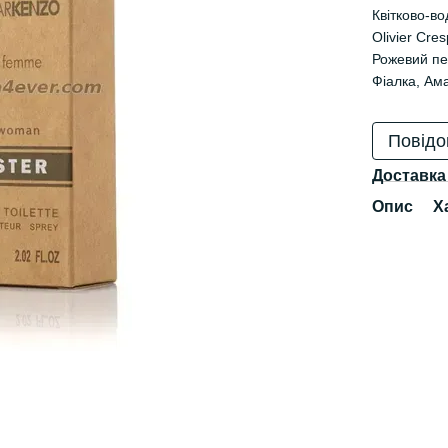
Квітково-в
Olivier Cre
Рожевий пер
Фіалка, Ама
Повідо
Доставка
Опис
Х