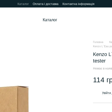
Каталог
Оплата і доставка
Контактна інформація
Каталог
Головна
К
Kenzo L`Eau pa
Kenzo L
tester
Немає в наяв
114 г
Увійти
%