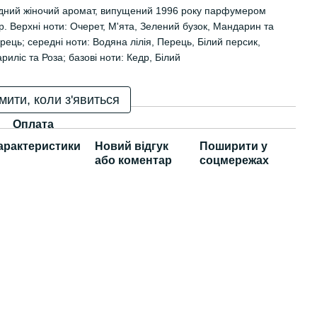
одний жіночий аромат, випущений 1996 року парфумером
sp. Верхні ноти: Очерет, М'ята, Зелений бузок, Мандарин та
ець; середні ноти: Водяна лілія, Перець, Білий персик,
риліс та Роза; базові ноти: Кедр, Білий
мити, коли з'явиться
Оплата
арактеристики
Новий відгук
Поширити у
або коментар
соцмережах