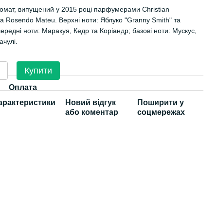
омат, випущений у 2015 році парфумерами Christian
та Rosendo Mateu. Верхні ноти: Яблуко "Granny Smith" та
ередні ноти: Маракуя, Кедр та Коріандр; базові ноти: Мускус,
ачулі.
Купити
Оплата
арактеристики
Новий відгук
Поширити у
або коментар
соцмережах