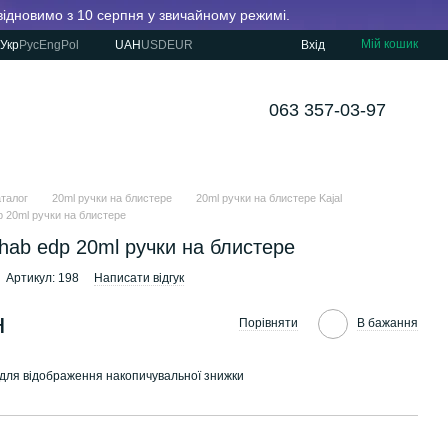
 відновимо з 10 серпня у звичайному режимі.
Мій кошик
Укр
Рус
Eng
Pol
UAH
USD
EUR
Вхід
063 357-03-97
аталог
20ml ручки на блистере
20ml ручки на блистере Kajal
p 20ml ручки на блистере
ahab edp 20ml ручки на блистере
Артикул: 198
Написати відгук
н
Порівняти
В бажання
для відображення накопичувальної знижки