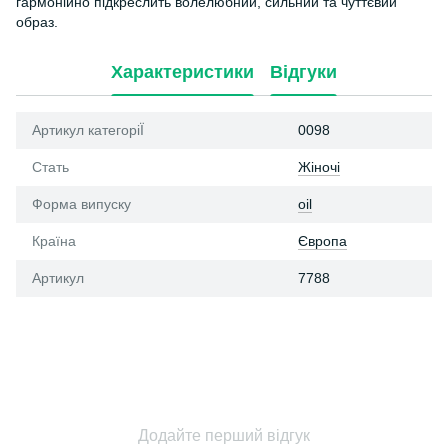
гармонійно підкреслить волелюбний, сильний та чуттєвий
образ.
Характеристики
Відгуки
Артикул категоріЇ
0098
Стать
Жіночі
Форма випуску
oil
Країна
Європа
Артикул
7788
Додайте перший відгук