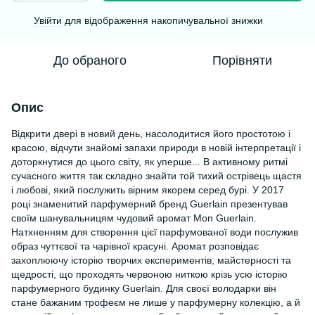
Увійти
для відображення накопичувальної знижки
%
До обраного
Порівняти
Опис
Відкрити двері в новий день, насолодитися його простотою і
красою, відчути знайомі запахи природи в новій інтерпретації і
доторкнутися до цього світу, як уперше... В активному ритмі
сучасного життя так складно знайти той тихий острівець щастя
і любові, який послужить вірним якорем серед бурі. У 2017
році знаменитий парфумерний бренд Guerlain презентував
своїм шанувальницям чудовий аромат Mon Guerlain.
Натхненням для створення цієї парфумованої води послужив
образ чуттєвої та чарівної красуні. Аромат розповідає
захоплюючу історію творчих експериментів, майстерності та
щедрості, що проходять червоною ниткою крізь усю історію
парфумерного будинку Guerlain. Для своєї володарки він
стане бажаним трофеєм не лише у парфумерну колекцію, а й