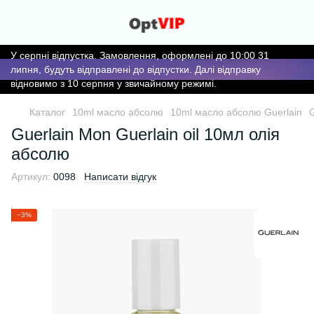
У серпні відпустка. Замовлення, оформлені до 10:00 31
липня, будуть відправлені до відпустки. Далі відправку
відновимо з 10 серпня у звичайному режимі.
Каталог
10ml масло абсолю
10ml масло абсолю Guerlain
G
Guerlain Mon Guerlain oil 10мл олія
абсолю
Артикул:
0098
Написати відгук
−3%