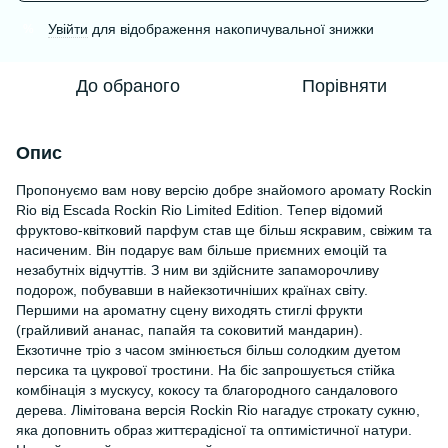
Увійти
для відображення накопичувальної знижки
%
До обраного
Порівняти
Опис
Пропонуємо вам нову версію добре знайомого аромату Rockin
Rio від Escada Rockin Rio Limited Edition. Тепер відомий
фруктово-квітковий парфум став ще більш яскравим, свіжим та
насиченим. Він подарує вам більше приємних емоцій та
незабутніх відчуттів. З ним ви здійсните запаморочливу
подорож, побувавши в найекзотичніших країнах світу.
Першими на ароматну сцену виходять стиглі фрукти
(грайливий ананас, папайя та соковитий мандарин).
Екзотичне тріо з часом змінюється більш солодким дуетом
персика та цукрової тростини. На біс запрошується стійка
комбінація з мускусу, кокосу та благородного сандалового
дерева. Лімітована версія Rockin Rio нагадує строкату сукню,
яка доповнить образ життєрадісної та оптимістичної натури.