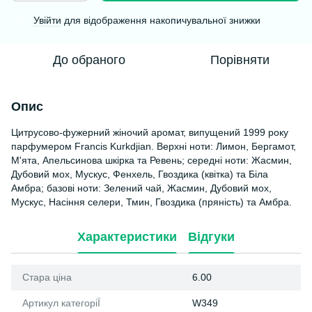
Увійти
для відображення накопичувальної знижки
%
До обраного
Порівняти
Опис
Цитрусово-фужерний жіночий аромат, випущений 1999 року
парфумером Francis Kurkdjian. Верхні ноти: Лимон, Бергамот,
М'ята, Апельсинова шкірка та Ревень; середні ноти: Жасмин,
Дубовий мох, Мускус, Фенхель, Гвоздика (квітка) та Біла
Амбра; базові ноти: Зелений чай, Жасмин, Дубовий мох,
Мускус, Насіння селери, Тмин, Гвоздика (пряність) та Амбра.
Характеристики
Відгуки
Стара ціна
6.00
Артикул категоріЇ
W349