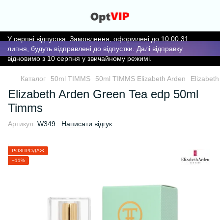
У серпні відпустка. Замовлення, оформлені до 10:00 31
липня, будуть відправлені до відпустки. Далі відправку
відновимо з 10 серпня у звичайному режимі.
Каталог
50ml TIMMS
50ml TIMMS Elizabeth Arden
Elizabet
Elizabeth Arden Green Tea edp 50ml
Timms
Артикул:
W349
Написати відгук
РОЗПРОДАЖ
−11%