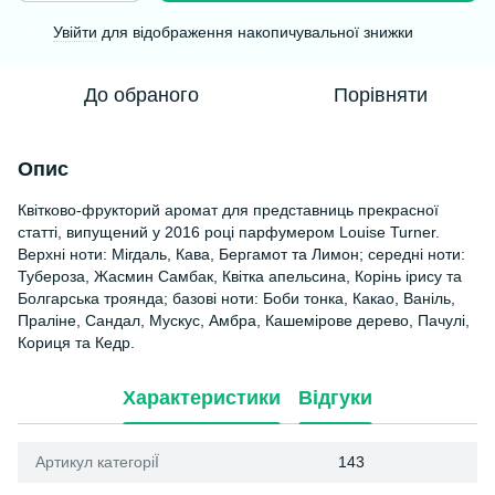
Увійти
для відображення накопичувальної знижки
%
До обраного
Порівняти
Опис
Квітково-фрукторий аромат для представниць прекрасної
статті, випущений у 2016 році парфумером Louise Turner.
Верхні ноти: Мігдаль, Кава, Бергамот та Лимон; середні ноти:
Тубероза, Жасмин Самбак, Квітка апельсина, Корінь ірису та
Болгарська троянда; базові ноти: Боби тонка, Какао, Ваніль,
Праліне, Сандал, Мускус, Амбра, Кашемірове дерево, Пачулі,
Кориця та Кедр.
Характеристики
Відгуки
Артикул категоріЇ
143