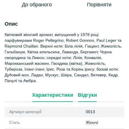
До обраного
Порівняти
Опис
Квітковий жіночий аромат, випущений у 1978 році
парфумерами Roger Pellegrino, Robert Gonnon, Paul Leger та
Raymond Chaillan. Верхні ноти: Біла лілія, Гіацинт, Жимолість,
Гальбанум, Квітка апельсина, Лаванда, Бергамот, Чорна
смородина та Лимон; середні ноти: Лілія, Конвалія,
Марокканський жасмин, Гвоздика (квітка), Жимолість,
Тубероза, Іланг-іланг, Ірис, Роза та Корінь ірису; базові ноти:
Дубовий мох, Ладан, Мускус, Шкіра, Сандал, Ветивер, Кедр,
Пачулі та Амбра.
Характеристики
Відгуки
Артикул категоріЇ
0013
Стать
Жіночі