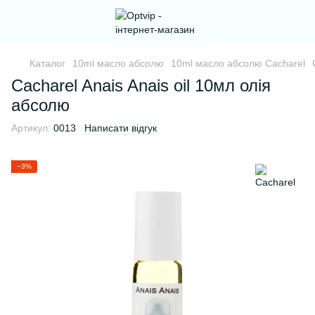
Каталог
10ml масло абсолю
10ml масло абсолю Cacharel
Cacharel Anais Anais oil 10мл олія
абсолю
Артикул:
0013
Написати відгук
−3%