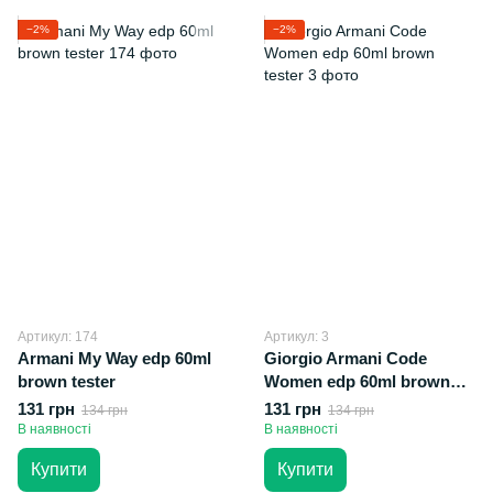
−2%
−2%
Артикул: 174
Артикул: 3
Armani My Way edp 60ml
Giorgio Armani Code
brown tester
Women edp 60ml brown
tester
131 грн
131 грн
134 грн
134 грн
В наявності
В наявності
Купити
Купити