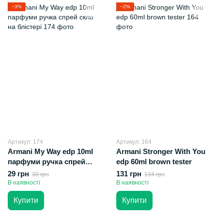
−3%
−2%
Артикул: 174
Артикул: 164
Armani My Way edp 10ml
Armani Stronger With You
парфуми ручка спрей
edp 60ml brown tester
скло на блістері
29 грн
131 грн
30 грн
134 грн
В наявності
В наявності
Купити
Купити