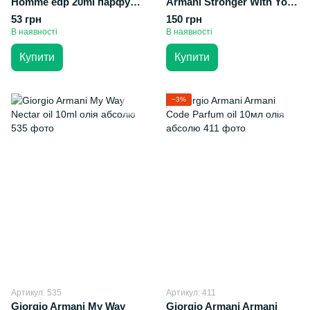
Homme edp 20ml парфуми
Armani Stronger With You
ручка спрей скло на
Tobacco oil 10ml олія
53 грн
150 грн
блістері
абсолю
В наявності
В наявності
Купити
Купити
−3%
Артикул: 535
Артикул: 411
Giorgio Armani My Way
Giorgio Armani Armani