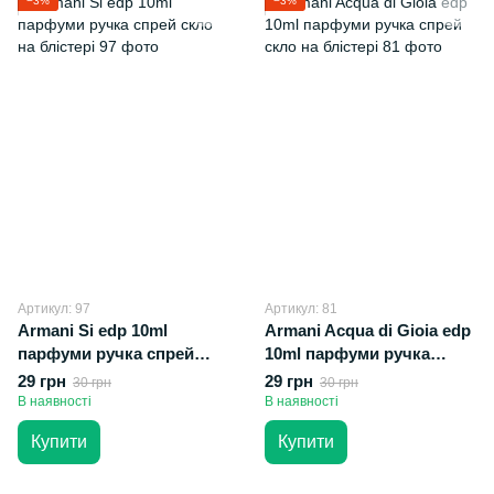
−3%
−3%
Артикул: 97
Артикул: 81
Armani Si edp 10ml
Armani Acqua di Gioia edp
парфуми ручка спрей
10ml парфуми ручка
скло на блістері
спрей скло на блістері
29 грн
29 грн
30 грн
30 грн
В наявності
В наявності
Купити
Купити