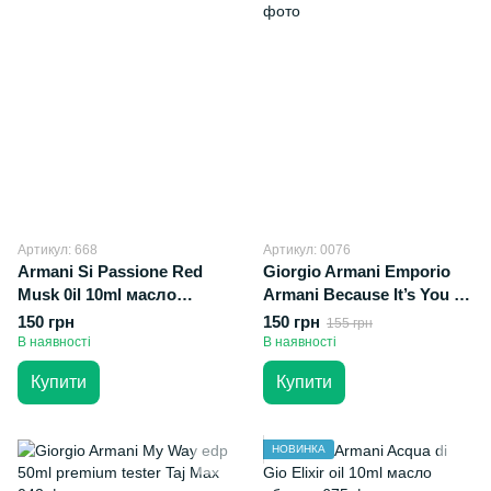
Артикул: 668
Артикул: 0076
Armani Si Passione Red
Giorgio Armani Emporio
Musk 0il 10ml масло
Armani Because It’s You oil
абсолю
10мл масло абсолю
150 грн
150 грн
155 грн
В наявності
В наявності
Купити
Купити
НОВИНКА