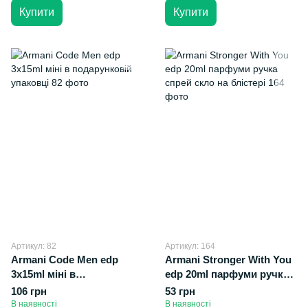
Купити
Купити
Артикул: 82
Артикул: 164
Armani Code Men edp
Armani Stronger With You
3х15ml міні в
edp 20ml парфуми ручка
подарунковій упаковці
спрей скло на блістері
106 грн
53 грн
В наявності
В наявності