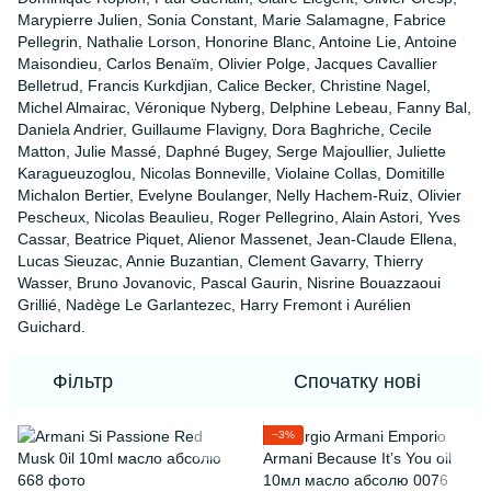
Marypierre Julien, Sonia Constant, Marie Salamagne, Fabrice
Pellegrin, Nathalie Lorson, Honorine Blanc, Antoine Lie, Antoine
Maisondieu, Carlos Benaïm, Olivier Polge, Jacques Cavallier
Belletrud, Francis Kurkdjian, Calice Becker, Christine Nagel,
Michel Almairac, Véronique Nyberg, Delphine Lebeau, Fanny Bal,
Daniela Andrier, Guillaume Flavigny, Dora Baghriche, Cecile
Matton, Julie Massé, Daphné Bugey, Serge Majoullier, Juliette
Karagueuzoglou, Nicolas Bonneville, Violaine Collas, Domitille
Michalon Bertier, Evelyne Boulanger, Nelly Hachem-Ruiz, Olivier
Pescheux, Nicolas Beaulieu, Roger Pellegrino, Alain Astori, Yves
Cassar, Beatrice Piquet, Alienor Massenet, Jean-Claude Ellena,
Lucas Sieuzac, Annie Buzantian, Clement Gavarry, Thierry
Wasser, Bruno Jovanovic, Pascal Gaurin, Nisrine Bouazzaoui
Grillié, Nadège Le Garlantezec, Harry Fremont і Aurélien
Guichard.
Фільтр
Спочатку нові
−3%