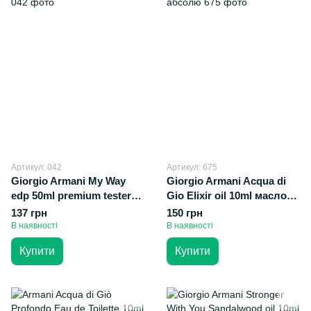
Артикул: 042
Артикул: 675
Giorgio Armani My Way
Giorgio Armani Acqua di
edp 50ml premium tester
Gio Elixir oil 10ml масло
Taj Max
абсолю
137 грн
150 грн
В наявності
В наявності
Купити
Купити