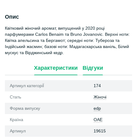
Опис
Квітковий жіночий аромат, випущений у 2020 році
парфумерами Carlos Benaim та Bruno Jovanovic. Верхні ноти:
Квітка апельсина та Бергамот; середні ноти: Тубероза та
Індійський жасмин; базові ноти: Мадагаскарська ваніль, Білий
мускус та Вірджинський кедр.
Характеристики
Відгуки
Артикул категоріЇ
174
Стать
Жіночі
Форма випуску
edp
Країна
ОАЕ
Артикул
19615