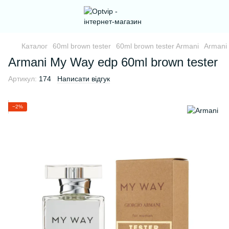
Каталог
60ml brown tester
60ml brown tester Armani
Armani 
Armani My Way edp 60ml brown tester
Артикул:
174
Написати відгук
−2%